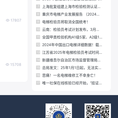
上海批复组建上海市检验检测认证有限公司，
7
重庆市电梯产业发展报告 （2024年版）
8
17807
电梯检验员将取消全国统考！
9
云南：检验员考试计划发布，3月底！
10
全国甲类检验机构A1级5家、A2级15家名单！
11
2024年中国出口电梯详细数据！载客电梯增长20.7%
12
江苏省2025年电梯检验员考试时间定在10月
13
新疆维吾尔自治区市场监督管理局关于2025年特种设备检验检测人员考试报名的通告
14
15708
总局发文：25年1月1日起，无法实现踏板缺失制停功能的，立即停用！
15
悲痛！一名电梯维修工不幸身亡！
16
唯一社保在线核验已经开始，“挂证”将成为历史
17