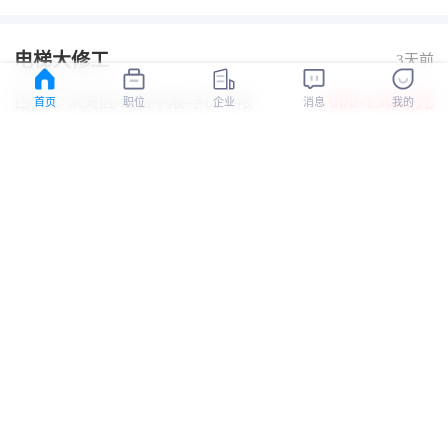
电梯大修工
3天前
7000-15000元
西安市-未央区
-经验不限
-学历不限
首页
职位
企业
消息
我的
有提成
加班费
车补
五险
西安即时予电梯科技有限公司
认证
电梯维保工
4天前
6000-10000元
上海市-宝山区
-1-3年
-学历不限
有提成
交通方便
上海鑫竑实业有限公司
认证