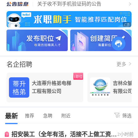
关于收不到手机验证码的公告
电梯人才招聘网简介
名企招聘
更多
位
1职位
大连蒂升格弟电梯
吉林众铖电
工程有限公司
有限公司
最新
推荐
急聘
附近
筛选
招安装工（全年有活，活接不上做工资照
2小时前