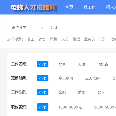
首页
找工作
招人
热门搜索：
普工
销售
司机
文员
管理
业务员
设计
收
不限
北京
天津
河北省
工作区域：
安徽省
福建省
江西省
山东
不限
今天以内
三天以内
七
更新时间：
贵州省
云南省
西藏自治区
不限
全职
兼职
实习
工作性质：
澳门特别行政区
不限
1000-3000元
3000-5000
职位薪资：