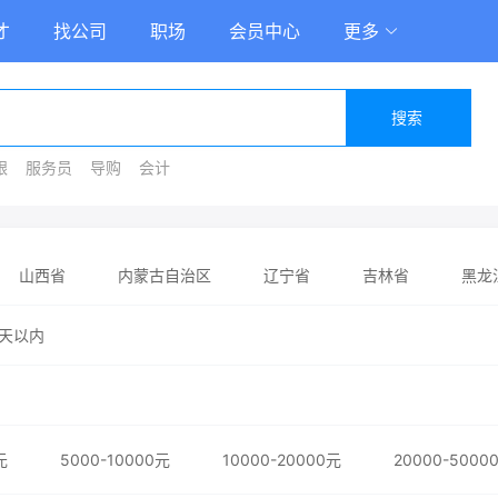
才
找公司
职场
会员中心
更多
搜索
银
服务员
导购
会计
山西省
内蒙古自治区
辽宁省
吉林省
黑龙
省
河南省
湖北省
湖南省
广东省
广西
天以内
陕西省
甘肃省
青海省
宁夏回族自治区
新疆
元
5000-10000元
10000-20000元
20000-5000