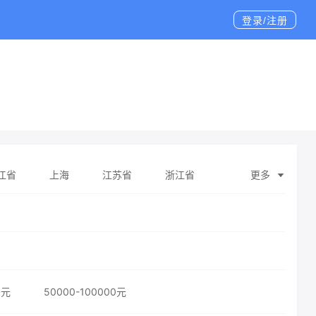
登录/注册
江省
上海
江苏省
浙江省
更多
壮族自治区
海南省
重庆
四川省
维吾尔自治区
台湾省
香港特别行政区
0元
50000-100000元