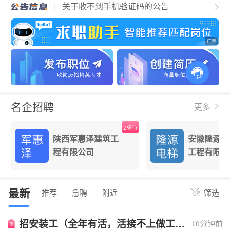
关于收不到手机验证码的公告
电梯人才招聘网简介
名企招聘
更多
位
2职位
陕西军惠泽建筑工
安徽隆源电
程有限公司
工程有限公
最新
推荐
急聘
附近
筛选
招安装工（全年有活，活接不上做工资
10分钟前