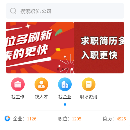
搜索职位/公司
下拉刷新
找工作
找人才
找企业
职场资讯
企业：
1126
职位：
1205
简历：
4925
电梯安装队队长发布招聘方法