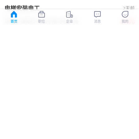
电梯安装电工
2天前
100元
常州市-溧阳市
-经验不限
-学历不限
首页
职位
企业
消息
我的
江苏鼎特电梯有限公司
认证
电梯维保师傅
4天前
10000-12000元
厦门市-思明区
-5-10年
-中专/中技
五险
有补助
厦门市港北电梯工程有限公司
认证
电梯安装工
4天前
12000-15000元
包头市-九原区
-经验不限
-学历不限