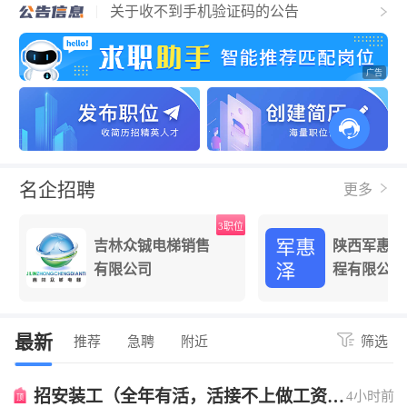
关于收不到手机验证码的公告
电梯人才招聘网简介
名企招聘
更多
3职位
2职位
售
陕西军惠泽建筑工
安徽
程有限公司
工程
最新
推荐
急聘
附近
筛选
招安装工（全年有活，活接不上做工资照
4小时前