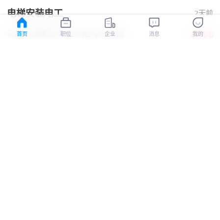
电梯安装电工
2天前
100元
常州市-溧阳市
-经验不限
-学历不限
首页
职位
企业
消息
我的
江苏鼎特电梯有限公司
认证
电梯维保师傅
4天前
10000-12000元
厦门市-思明区
-5-10年
-中专/中技
五险
有补助
厦门市港北电梯工程有限公司
认证
电梯安装工
4天前
12000-15000元
包头市-九原区
-经验不限
-学历不限